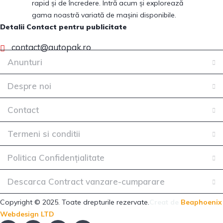
rapid și de încredere. Intră acum și explorează
gama noastră variată de mașini disponibile.
Detalii Contact pentru publicitate
contact@autopak.ro
Anunturi
Despre noi
Contact
Termeni si conditii
Politica Confidențialitate
Descarca Contract vanzare-cumparare
Copyright © 2025. Toate drepturile rezervate.
Creat de
Beaphoenix
Webdesign LTD