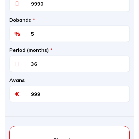
Dobanda
*
%
Period (months)
*
Avans
€