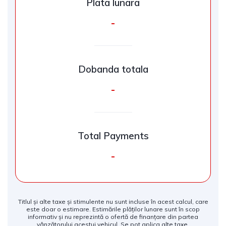
Plata lunara
-
Dobanda totala
-
Total Payments
-
Titlul și alte taxe și stimulente nu sunt incluse în acest calcul, care
este doar o estimare. Estimările plăților lunare sunt în scop
informativ și nu reprezintă o ofertă de finanțare din partea
vânzătorului acestui vehicul. Se pot aplica alte taxe.