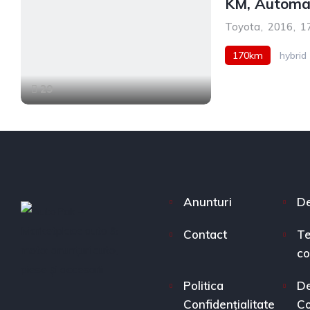
KM, Automa
Toyota
,
2016
,
1
170km
hybrid
29
Anunturi
De
Contact
Te
co
Politica
D
Confidențialitate
Co