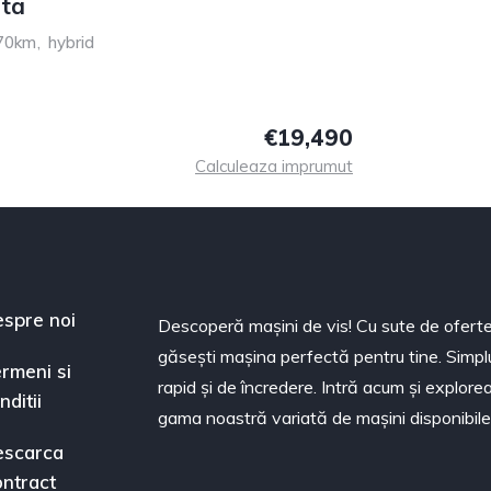
ta
70km
,
hybrid
€19,490
Calculeaza imprumut
spre noi
Descoperă mașini de vis! Cu sute de oferte
găsești mașina perfectă pentru tine. Simpl
rmeni si
rapid și de încredere. Intră acum și explor
nditii
gama noastră variată de mașini disponibile
escarca
ntract