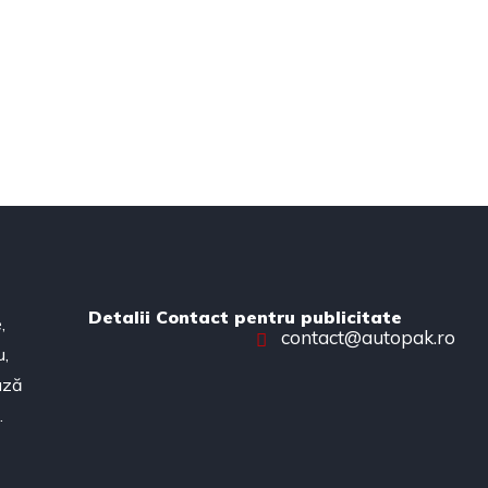
Detalii Contact pentru publicitate
,
contact@autopak.ro
u,
ează
.