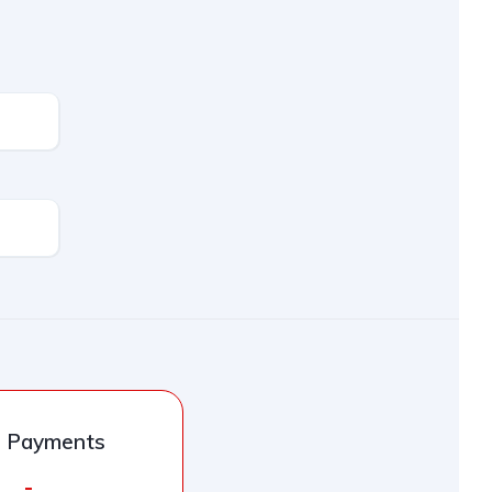
l Payments
-