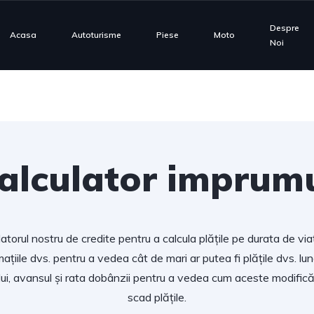
Despre
Acasa
Autoturisme
Piese
Moto
Noi
alculator imprum
ulatorul nostru de credite pentru a calcula plățile pe durata de viaț
mațiile dvs. pentru a vedea cât de mari ar putea fi plățile dvs. lun
ui, avansul și rata dobânzii pentru a vedea cum aceste modifică
scad plățile.