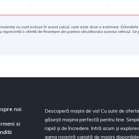
 stimulente nu sunt incluse în acest calcul, care este doar o estimare. Estimările 
u reprezintă o ofertă de finanțare din partea vânzătorului acestui vehicul. Se 
spre noi
Descoperă mașini de vis! Cu sute de oferte
găsești mașina perfectă pentru tine. Simpl
rmeni si
rapid și de încredere. Intră acum și explor
nditii
gama noastră variată de mașini disponibile