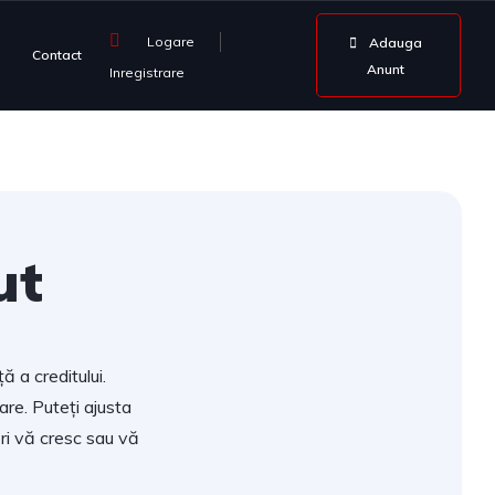
Logare
Adauga
Contact
Anunt
Inregistrare
ut
ă a creditului.
are. Puteți ajusta
ri vă cresc sau vă