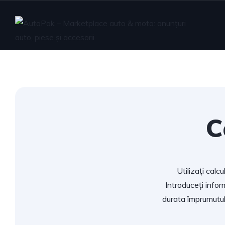
C
Utilizați calc
Introduceți infor
durata împrumutul