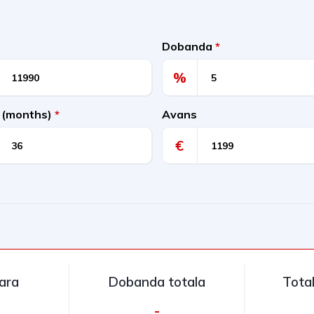
Dobanda
*
%
 (months)
*
Avans
€
nara
Dobanda totala
Tota
-