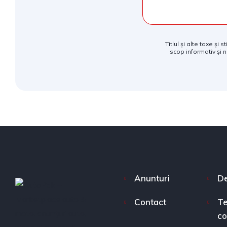
Titlul și alte taxe și
scop informativ și n
Anunturi
De
Contact
Te
co