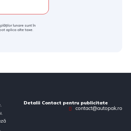
plăților lunare sunt în
pot aplica alte taxe.
Detalii Contact pentru publicitate
,
contact@autopak.ro
u,
ează
.