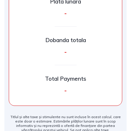
Plata lunara
-
Dobanda totala
-
Total Payments
-
Titlul și alte taxe și stimulente nu sunt incluse în acest calcul, care
este doar o estimare. Estimările plăților lunare sunt în scop
informativ și nu reprezintă o ofertă de finanțare din partea
vânzătorului acestui vehicul. Se pot aplica alte taxe.