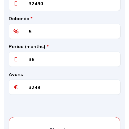
Dobanda
*
%
Period (months)
*
Avans
€