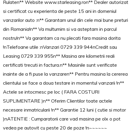
Rulaten** Website www.starleasing.ron** Dealer autorizat
si certificat cu experienta de peste 15 ani in domeniul
vanzarilor auto :n** Garantam unul din cele mai bune preturi
din Romania!n** Va multumim si va asteptam in parcul
nostru!n** Va garantam ca nu plecati fara masina dorita
!nTelefoane utile :nVanzari 0729 339 944nCredit sau
Leasing 0729 339 955n** Masina are kilometrii reali
certificati trecuti in factura.n** Masinile sunt verificate
inainte de a fi puse la vanzaren** Pentru masina la cererea
clientului se face a doua testare in momentul vanzarii !n**
Actele se intocmesc pe loc ( FARA COSTURI
SUPLIMENTARE )n** Oferim Clientilor toate actele
necesare inmatricularii !n** Garantie 12 luni ( cutie si motor
)nATENTIE : Cumparatorii care vad masina pe olx o pot
vedea pe autovit cu peste 20 de poze !n~~~~~~