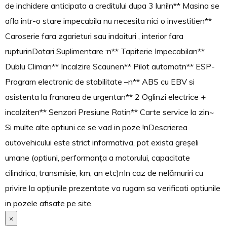
de inchidere anticipata a creditului dupa 3 luni!n** Masina se
afla intr-o stare impecabila nu necesita nici o investitien**
Caroserie fara zgarieturi sau indoituri , interior fara
rupturinDotari Suplimentare :n** Tapiterie Impecabilan**
Dublu Climan** Incalzire Scaunen** Pilot automatn** ESP-
Program electronic de stabilitate –n** ABS cu EBV si
asistenta la franarea de urgentan** 2 Oglinzi electrice +
incalziten** Senzori Presiune Rotin** Carte service la zin~
Si multe alte optiuni ce se vad in poze !nDescrierea
autovehicului este strict informativa, pot exista greșeli
umane (optiuni, performanța a motorului, capacitate
cilindrica, transmisie, km, an etc)nIn caz de nelămuriri cu
privire la opțiunile prezentate va rugam sa verificati optiunile
in pozele afisate pe site.
×