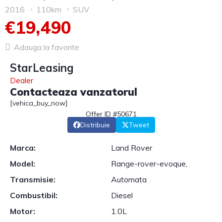
2016
110km
SUV
€19,490
Adauga la favorite
StarLeasing
Dealer
Contacteaza vanzatorul
[vehica_buy_now]
Offer ID #50671
Distribuie
Tweet
Marca:
Land Rover
Model:
Range-rover-evoque,
Transmisie:
Automata
Combustibil:
Diesel
Motor:
1.0L