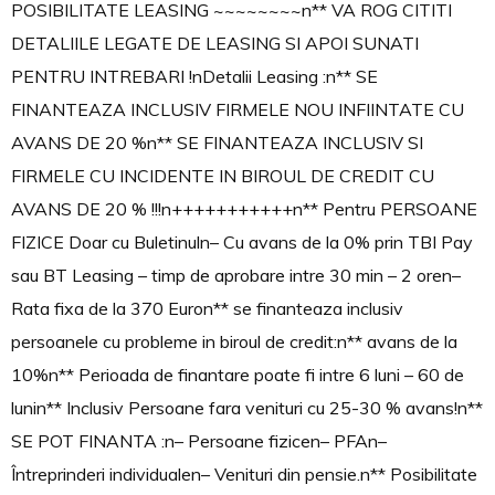
POSIBILITATE LEASING ~~~~~~~~n** VA ROG CITITI
DETALIILE LEGATE DE LEASING SI APOI SUNATI
PENTRU INTREBARI !nDetalii Leasing :n** SE
FINANTEAZA INCLUSIV FIRMELE NOU INFIINTATE CU
AVANS DE 20 %n** SE FINANTEAZA INCLUSIV SI
FIRMELE CU INCIDENTE IN BIROUL DE CREDIT CU
AVANS DE 20 % !!!n+++++++++++n** Pentru PERSOANE
FIZICE Doar cu Buletinuln– Cu avans de la 0% prin TBI Pay
sau BT Leasing – timp de aprobare intre 30 min – 2 oren–
Rata fixa de la 370 Euron** se finanteaza inclusiv
persoanele cu probleme in biroul de credit:n** avans de la
10%n** Perioada de finantare poate fi intre 6 luni – 60 de
lunin** Inclusiv Persoane fara venituri cu 25-30 % avans!n**
SE POT FINANTA :n– Persoane fizicen– PFAn–
Întreprinderi individualen– Venituri din pensie.n** Posibilitate